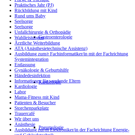
Praktisches Jahr (PJ)
Rückbildung mit Kind
Rund ums Baby
Seelsorge
Seelsorge
Unfallchirurgie & Orthopädie
Gastroenterologie
Wahlleistungen
Ärztliche Weiterbildung
ATA (Anästhesietechnische Assistenz)
Ausbildung zum/r Fachinformatiker/in mit der Fachrichtung
Systemintegration
Entlassung
Gynäkologie & Geburtshilfe
Händedesinfektion
Informationen für werdende Eltern
Kardiologie
Kardiologie
Labor
Mama-Fitness mit Kind
Patienten & Besucher
Storchenparkplatz
Trauercafé
Wir über uns
Anästhesie
Pneumologie
Ausbildung zur/m Elektroniker/in der Fachrichtung Energie-