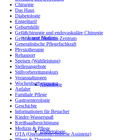
Chirurgie
Das Haus
Diabetologie
Entgelttarif
Geburtshilfe
Gefäßchirurgie und endovaskuläre Chirurgie
Innere Medizin
Gefäße- und Diabetes-Zentrum
Generalistische Pflegefachkraft
Physiotherapie
Rehasport
Speisen (Wahlleistung)
Stellenangebote
Stillvorbereitungskurs
Veranstaltungen
Wochenbettbetreuung
Angiologie
Anfahrt
Familiale Pflege
Gastroenterologie
Geschichte
Informationen für Besucher
Kinder-Wasserspaß
Kreißsaalbesichtigung
Medizin & Pflege
Diabetologie
OTA (Operationstechnische Assistenz)
Pflege & Therapie