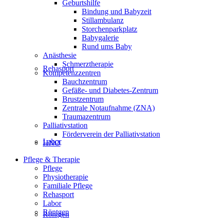
Geburtshilfe
Bindung und Babyzeit
Stillambulanz
Storchenparkplatz
Babygalerie
Rund ums Baby
Anästhesie
Schmerztherapie
Rehasport
Kompetenzzentren
Bauchzentrum
Gefäße- und Diabetes-Zentrum
Brustzentrum
Zentrale Notaufnahme (ZNA)
Traumazentrum
Palliativstation
Förderverein der Palliativstation
Labor
HNO
Pflege & Therapie
Pflege
Physiotherapie
Familiale Pflege
Rehasport
Labor
Röntgen
Röntgen