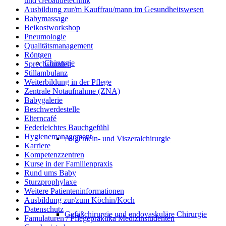
und Gebäudetechnik
Ausbildung zur/m Kauffrau/mann im Gesundheitswesen
Babymassage
Beikostworkshop
Pneumologie
Qualitätsmanagement
Röntgen
Chirurgie
Sprechstunden
Stillambulanz
Weiterbildung in der Pflege
Zentrale Notaufnahme (ZNA)
Babygalerie
Beschwerdestelle
Elterncafé
Federleichtes Bauchgefühl
Hygienemanagement
Allgemein- und Viszeralchirurgie
Karriere
Kompetenzzentren
Kurse in der Familienpraxis
Rund ums Baby
Sturzprophylaxe
Weitere Patienteninformationen
Ausbildung zur/zum Köchin/Koch
Datenschutz
Gefäßchirurgie und endovaskuläre Chirurgie
Famulaturen / Pflegepraktika Medizinstudenten