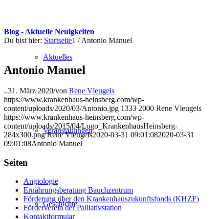
Blog - Aktuelle Neuigkeiten
Du bist hier:
Startseite
1
/
Antonio Manuel
Aktuelles
Antonio Manuel
..
31. März 2020
/
von
Rene Vleugels
https://www.krankenhaus-heinsberg.com/wp-
content/uploads/2020/03/Antonio.jpg
1333
2000
Rene Vleugels
https://www.krankenhaus-heinsberg.com/wp-
content/uploads/2015/04/Logo_KrankenhausHeinsberg-
Veranstaltungen
284x300.png
Rene Vleugels
2020-03-31 09:01:08
2020-03-31
09:01:08
Antonio Manuel
Seiten
Angiologie
Ernährungsberatung Bauchzentrum
Förderung über den Krankenhauszukunftsfonds (KHZF)
Geschichte
Förderverein der Palliativstation
Kontaktformular