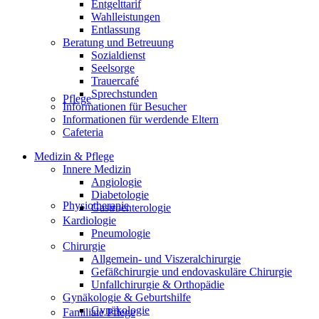
Entgelttarif
Wahlleistungen
Entlassung
Beratung und Betreuung
Sozialdienst
Seelsorge
Trauercafé
Sprechstunden
Pflege
Informationen für Besucher
Informationen für werdende Eltern
Cafeteria
Medizin & Pflege
Innere Medizin
Angiologie
Diabetologie
Physiotherapie
Gastroenterologie
Kardiologie
Pneumologie
Chirurgie
Allgemein- und Viszeralchirurgie
Gefäßchirurgie und endovaskuläre Chirurgie
Unfallchirurgie & Orthopädie
Gynäkologie & Geburtshilfe
Gynäkologie
Familiale Pflege