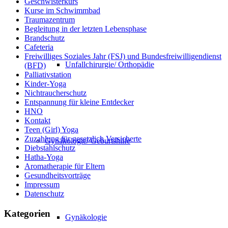
Geschwisterkurs
Kurse im Schwimmbad
Traumazentrum
Begleitung in der letzten Lebensphase
Brandschutz
Cafeteria
Freiwilliges Soziales Jahr (FSJ) und Bundesfreiwilligendienst
Unfallchirurgie/ Orthopädie
(BFD)
Palliativstation
Kinder-Yoga
Nichtraucherschutz
Entspannung für kleine Entdecker
HNO
Kontakt
Teen (Girl) Yoga
Zuzahlung für gesetzlich Versicherte
Gynäkologie/ Geburtshilfe
Diebstahlschutz
Hatha-Yoga
Aromatherapie für Eltern
Gesundheitsvorträge
Impressum
Datenschutz
Kategorien
Gynäkologie