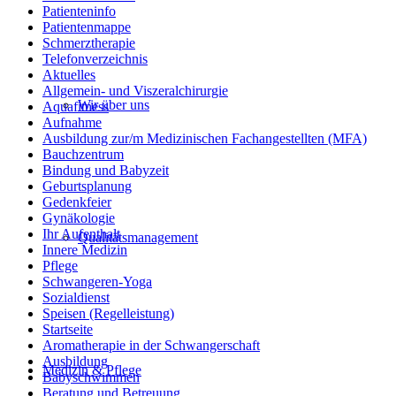
Patienteninfo
Patientenmappe
Schmerztherapie
Telefonverzeichnis
Aktuelles
Allgemein- und Viszeralchirurgie
Wir über uns
Aquafitness
Aufnahme
Ausbildung zur/m Medizinischen Fachangestellten (MFA)
Bauchzentrum
Bindung und Babyzeit
Geburtsplanung
Gedenkfeier
Gynäkologie
Ihr Aufenthalt
Qualitätsmanagement
Innere Medizin
Pflege
Schwangeren-Yoga
Sozialdienst
Speisen (Regelleistung)
Startseite
Aromatherapie in der Schwangerschaft
Ausbildung
Medizin & Pflege
Babyschwimmen
Beratung und Betreuung