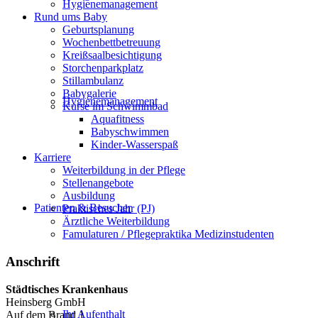
Hygienemanagement
Rund ums Baby
Geburtsplanung
Wochenbettbetreuung
Kreißsaalbesichtigung
Storchenparkplatz
Stillambulanz
Babygalerie
Hygienemanagement
Kurse im Schwimmbad
Aquafitness
Babyschwimmen
Kinder-Wasserspaß
Karriere
Weiterbildung in der Pflege
Stellenangebote
Ausbildung
Patienten & Besucher
Praktisches Jahr (PJ)
Ärztliche Weiterbildung
Famulaturen / Pflegepraktika Medizinstudenten
Anschrift
Städtisches Krankenhaus
Heinsberg GmbH
Ihr Aufenthalt
Auf dem Brand 1