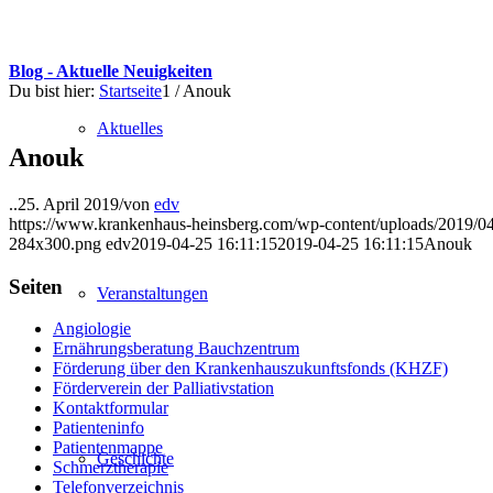
Blog - Aktuelle Neuigkeiten
Du bist hier:
Startseite
1
/
Anouk
Aktuelles
Anouk
..
25. April 2019
/
von
edv
https://www.krankenhaus-heinsberg.com/wp-content/uploads/2019/0
284x300.png
edv
2019-04-25 16:11:15
2019-04-25 16:11:15
Anouk
Seiten
Veranstaltungen
Angiologie
Ernährungsberatung Bauchzentrum
Förderung über den Krankenhauszukunftsfonds (KHZF)
Förderverein der Palliativstation
Kontaktformular
Patienteninfo
Patientenmappe
Geschichte
Schmerztherapie
Telefonverzeichnis