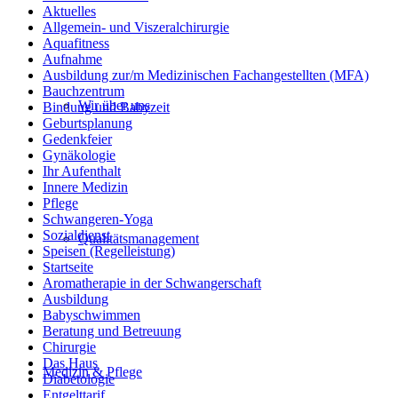
Aktuelles
Allgemein- und Viszeralchirurgie
Aquafitness
Aufnahme
Ausbildung zur/m Medizinischen Fachangestellten (MFA)
Bauchzentrum
Wir über uns
Bindung und Babyzeit
Geburtsplanung
Gedenkfeier
Gynäkologie
Ihr Aufenthalt
Innere Medizin
Pflege
Schwangeren-Yoga
Sozialdienst
Qualitätsmanagement
Speisen (Regelleistung)
Startseite
Aromatherapie in der Schwangerschaft
Ausbildung
Babyschwimmen
Beratung und Betreuung
Chirurgie
Das Haus
Medizin & Pflege
Diabetologie
Entgelttarif