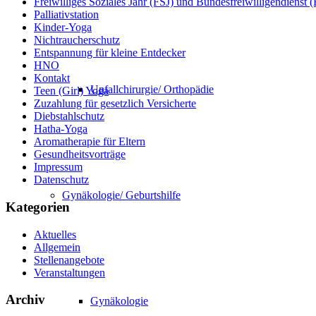
Freiwilliges Soziales Jahr (FSJ) und Bundesfreiwilligendienst
Palliativstation
Kinder-Yoga
Nichtraucherschutz
Entspannung für kleine Entdecker
HNO
Kontakt
Unfallchirurgie/ Orthopädie
Teen (Girl) Yoga
Zuzahlung für gesetzlich Versicherte
Diebstahlschutz
Hatha-Yoga
Aromatherapie für Eltern
Gesundheitsvorträge
Impressum
Datenschutz
Gynäkologie/ Geburtshilfe
Kategorien
Aktuelles
Allgemein
Stellenangebote
Veranstaltungen
Archiv
Gynäkologie