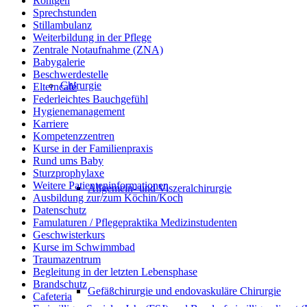
Röntgen
Sprechstunden
Stillambulanz
Weiterbildung in der Pflege
Zentrale Notaufnahme (ZNA)
Babygalerie
Beschwerdestelle
Chirurgie
Elterncafé
Federleichtes Bauchgefühl
Hygienemanagement
Karriere
Kompetenzzentren
Kurse in der Familienpraxis
Rund ums Baby
Sturzprophylaxe
Weitere Patienteninformationen
Allgemein- und Viszeralchirurgie
Ausbildung zur/zum Köchin/Koch
Datenschutz
Famulaturen / Pflegepraktika Medizinstudenten
Geschwisterkurs
Kurse im Schwimmbad
Traumazentrum
Begleitung in der letzten Lebensphase
Brandschutz
Gefäßchirurgie und endovaskuläre Chirurgie
Cafeteria