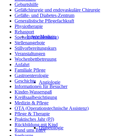
Geburtshilfe
Gefäßchirurgie und endovaskuläre Chirurgie
Gefäße- und Diabetes-Zentrum
Generalistische Pflegefachkraft
Physiotherapie
Rehasport
Innere Medizin
Speisen (Wahlleistung)
Stellenangebote
Stillvorbereitungskurs
Veranstaltungen
Wochenbettbetreuung
Anfahrt
Familiale Pflege
Gastroenterologie
Geschichte
Angiologie
Informationen für Besucher
Kinder-Wasserspaß
Kreißsaalbesichtigung
Medizin & Pflege
OTA (Operationstechnische Assistenz)
Pflege & Therapie
Praktisches Jahr (PJ)
Rückbildung mit Kind
Diabetologie
Rund ums Baby
Seelsorge