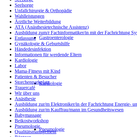
Seelsorge
Unfallchirurgie & Orthopädie
Wahlleistungen
Ärztliche Weiterbildung
ATA (Anästhesietechnische Assistenz)
Ausbildung zum/r Fachinformatiker/in mit der Fachrichtung Sy
Gastroenterologie
Entlassung
Gynäkologie & Geburtshilfe
Händedesinfektion
Informationen für werdende Eltern
Kardiologie
Labor
Mama-Fitness mit Kind
Patienten & Besucher
Storchenparkplatz
Kardiologie
Trauercafé
Wir über uns
Anästhesie
Ausbildung zur/m Elektroniker/in der Fachrichtung Energie- 
Ausbildung zur/m Kauffrau/mann im Gesundheitswesen
Babymassage
Beikostworkshop
Pneumologie
Pneumologie
Qualitätsmanagement