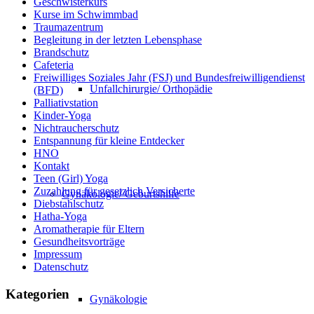
Geschwisterkurs
Kurse im Schwimmbad
Traumazentrum
Begleitung in der letzten Lebensphase
Brandschutz
Cafeteria
Freiwilliges Soziales Jahr (FSJ) und Bundesfreiwilligendienst
Unfallchirurgie/ Orthopädie
(BFD)
Palliativstation
Kinder-Yoga
Nichtraucherschutz
Entspannung für kleine Entdecker
HNO
Kontakt
Teen (Girl) Yoga
Zuzahlung für gesetzlich Versicherte
Gynäkologie/ Geburtshilfe
Diebstahlschutz
Hatha-Yoga
Aromatherapie für Eltern
Gesundheitsvorträge
Impressum
Datenschutz
Kategorien
Gynäkologie