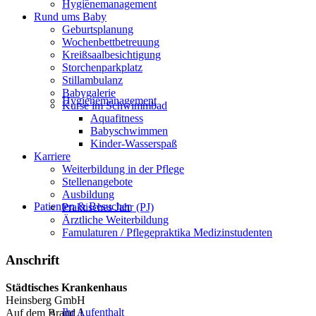
Hygienemanagement
Rund ums Baby
Geburtsplanung
Wochenbettbetreuung
Kreißsaalbesichtigung
Storchenparkplatz
Stillambulanz
Babygalerie
Hygienemanagement
Kurse im Schwimmbad
Aquafitness
Babyschwimmen
Kinder-Wasserspaß
Karriere
Weiterbildung in der Pflege
Stellenangebote
Ausbildung
Patienten & Besucher
Praktisches Jahr (PJ)
Ärztliche Weiterbildung
Famulaturen / Pflegepraktika Medizinstudenten
Anschrift
Städtisches Krankenhaus
Heinsberg GmbH
Ihr Aufenthalt
Auf dem Brand 1