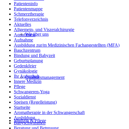
Patienteninfo
Patientenmappe
Schmerztherapie
Telefonverzeichnis
Aktuelles
Allgemein- und Viszeralchirurgie
Wir über uns
Aquafitness
Aufnahme
Ausbildung zur/m Medizinischen Fachangestellten (MFA)
Bauchzentrum
Bindung und Babyzeit
Geburtsplanung
Gedenkfeier
Gynäkologie
Ihr Aufenthalt
Qualitätsmanagement
Innere Medizin
Pflege
Schwangeren-Yoga
Sozialdienst
Speisen (Regelleistung)
Startseite
Aromatherapie in der Schwangerschaft
Ausbildung
Medizin & Pflege
Babyschwimmen
Beratung und Betreuung