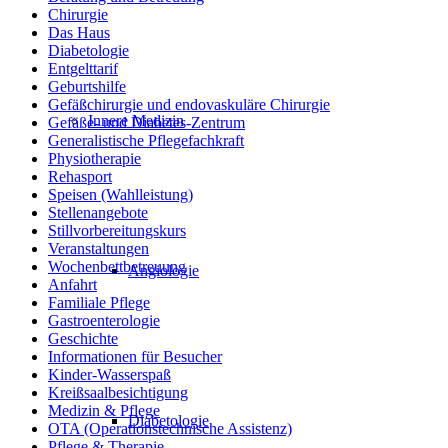
Chirurgie
Das Haus
Diabetologie
Entgelttarif
Geburtshilfe
Gefäßchirurgie und endovaskuläre Chirurgie
Innere Medizin
Gefäße- und Diabetes-Zentrum
Generalistische Pflegefachkraft
Physiotherapie
Rehasport
Speisen (Wahlleistung)
Stellenangebote
Stillvorbereitungskurs
Veranstaltungen
Wochenbettbetreuung
Angiologie
Anfahrt
Familiale Pflege
Gastroenterologie
Geschichte
Informationen für Besucher
Kinder-Wasserspaß
Kreißsaalbesichtigung
Medizin & Pflege
Diabetologie
OTA (Operationstechnische Assistenz)
Pflege & Therapie