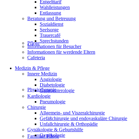
Entgelttarif
Wahlleistungen
Entlassung
Beratung und Betreuung
Sozialdienst
Seelsorge
Trauercafé
Sprechstunden
Pflege
Informationen für Besucher
Informationen für werdende Eltern
Cafeteria
Medizin & Pflege
Innere Medizin
Angiologie
Diabetologie
Physiotherapie
Gastroenterologie
Kardiologie
Pneumologie
Chirurgie
Allgemein- und Viszeralchirurgie
Gefäßchirurgie und endovaskuläre Chirurgie
Unfallchirurgie & Orthopädie
Gynäkologie & Geburtshilfe
Gynäkologie
Familiale Pflege