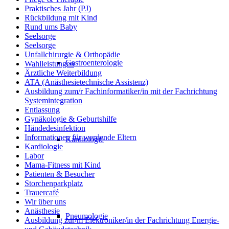
Praktisches Jahr (PJ)
Rückbildung mit Kind
Rund ums Baby
Seelsorge
Seelsorge
Unfallchirurgie & Orthopädie
Gastroenterologie
Wahlleistungen
Ärztliche Weiterbildung
ATA (Anästhesietechnische Assistenz)
Ausbildung zum/r Fachinformatiker/in mit der Fachrichtung
Systemintegration
Entlassung
Gynäkologie & Geburtshilfe
Händedesinfektion
Informationen für werdende Eltern
Kardiologie
Kardiologie
Labor
Mama-Fitness mit Kind
Patienten & Besucher
Storchenparkplatz
Trauercafé
Wir über uns
Anästhesie
Pneumologie
Ausbildung zur/m Elektroniker/in der Fachrichtung Energie-