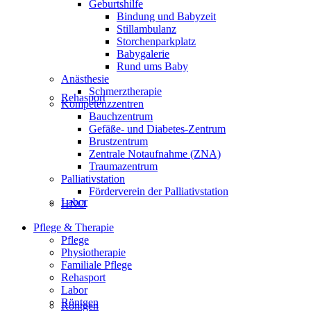
Geburtshilfe
Bindung und Babyzeit
Stillambulanz
Storchenparkplatz
Babygalerie
Rund ums Baby
Anästhesie
Schmerztherapie
Rehasport
Kompetenzzentren
Bauchzentrum
Gefäße- und Diabetes-Zentrum
Brustzentrum
Zentrale Notaufnahme (ZNA)
Traumazentrum
Palliativstation
Förderverein der Palliativstation
Labor
HNO
Pflege & Therapie
Pflege
Physiotherapie
Familiale Pflege
Rehasport
Labor
Röntgen
Röntgen