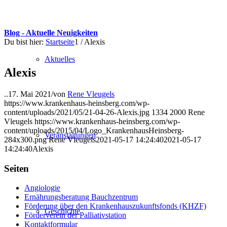
Blog - Aktuelle Neuigkeiten
Du bist hier:
Startseite
1
/
Alexis
Aktuelles
Alexis
..
17. Mai 2021
/
von
Rene Vleugels
https://www.krankenhaus-heinsberg.com/wp-
content/uploads/2021/05/21-04-26-Alexis.jpg
1334
2000
Rene
Vleugels
https://www.krankenhaus-heinsberg.com/wp-
content/uploads/2015/04/Logo_KrankenhausHeinsberg-
Veranstaltungen
284x300.png
Rene Vleugels
2021-05-17 14:24:40
2021-05-17
14:24:40
Alexis
Seiten
Angiologie
Ernährungsberatung Bauchzentrum
Förderung über den Krankenhauszukunftsfonds (KHZF)
Geschichte
Förderverein der Palliativstation
Kontaktformular