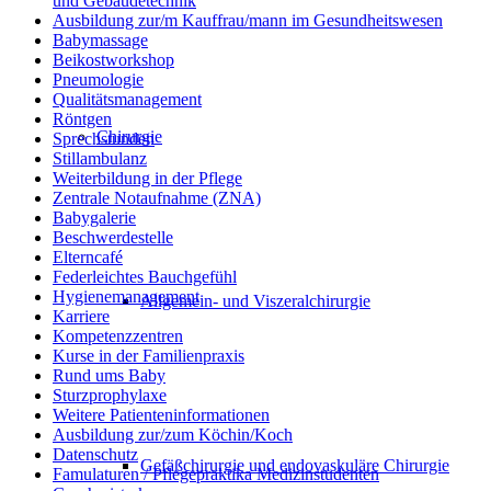
und Gebäudetechnik
Ausbildung zur/m Kauffrau/mann im Gesundheitswesen
Babymassage
Beikostworkshop
Pneumologie
Qualitätsmanagement
Röntgen
Chirurgie
Sprechstunden
Stillambulanz
Weiterbildung in der Pflege
Zentrale Notaufnahme (ZNA)
Babygalerie
Beschwerdestelle
Elterncafé
Federleichtes Bauchgefühl
Hygienemanagement
Allgemein- und Viszeralchirurgie
Karriere
Kompetenzzentren
Kurse in der Familienpraxis
Rund ums Baby
Sturzprophylaxe
Weitere Patienteninformationen
Ausbildung zur/zum Köchin/Koch
Datenschutz
Gefäßchirurgie und endovaskuläre Chirurgie
Famulaturen / Pflegepraktika Medizinstudenten