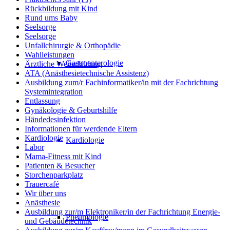
Rückbildung mit Kind
Rund ums Baby
Seelsorge
Seelsorge
Unfallchirurgie & Orthopädie
Wahlleistungen
Gastroenterologie
Ärztliche Weiterbildung
ATA (Anästhesietechnische Assistenz)
Ausbildung zum/r Fachinformatiker/in mit der Fachrichtung
Systemintegration
Entlassung
Gynäkologie & Geburtshilfe
Händedesinfektion
Informationen für werdende Eltern
Kardiologie
Kardiologie
Labor
Mama-Fitness mit Kind
Patienten & Besucher
Storchenparkplatz
Trauercafé
Wir über uns
Anästhesie
Ausbildung zur/m Elektroniker/in der Fachrichtung Energie-
Pneumologie
und Gebäudetechnik