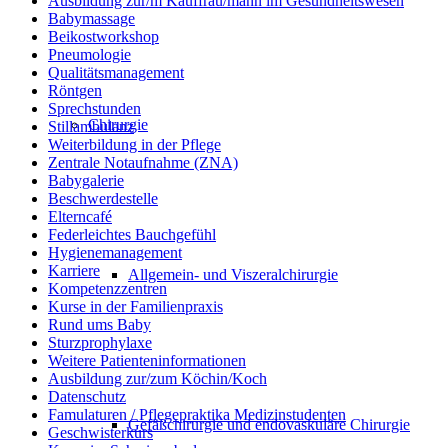
Ausbildung zur/m Kauffrau/mann im Gesundheitswesen
Babymassage
Beikostworkshop
Pneumologie
Qualitätsmanagement
Röntgen
Sprechstunden
Chirurgie
Stillambulanz
Weiterbildung in der Pflege
Zentrale Notaufnahme (ZNA)
Babygalerie
Beschwerdestelle
Elterncafé
Federleichtes Bauchgefühl
Hygienemanagement
Karriere
Allgemein- und Viszeralchirurgie
Kompetenzzentren
Kurse in der Familienpraxis
Rund ums Baby
Sturzprophylaxe
Weitere Patienteninformationen
Ausbildung zur/zum Köchin/Koch
Datenschutz
Famulaturen / Pflegepraktika Medizinstudenten
Gefäßchirurgie und endovaskuläre Chirurgie
Geschwisterkurs