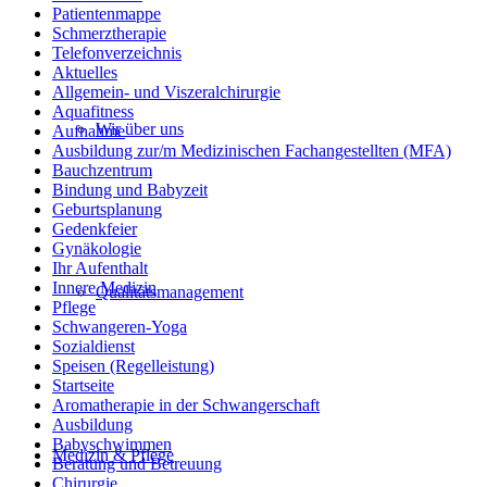
Patientenmappe
Schmerztherapie
Telefonverzeichnis
Aktuelles
Allgemein- und Viszeralchirurgie
Aquafitness
Wir über uns
Aufnahme
Ausbildung zur/m Medizinischen Fachangestellten (MFA)
Bauchzentrum
Bindung und Babyzeit
Geburtsplanung
Gedenkfeier
Gynäkologie
Ihr Aufenthalt
Innere Medizin
Qualitätsmanagement
Pflege
Schwangeren-Yoga
Sozialdienst
Speisen (Regelleistung)
Startseite
Aromatherapie in der Schwangerschaft
Ausbildung
Babyschwimmen
Medizin & Pflege
Beratung und Betreuung
Chirurgie