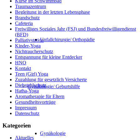
Kurse im Schwimmbad
Traumazentrum
Begleitung in der letzten Lebensphase
Brandschutz
Cafeteria
Freiwilliges Soziales Jahr (FSJ) und Bundesfreiwilligendienst
(BFD)
Unfallchirurgie/ Orthopädie
Palliativstation
Kinder-Yoga
Nichtraucherschutz
Entspannung für kleine Entdecker
HNO
Kontakt
Teen (Girl) Yoga
Zuzahlung für gesetzlich Versicherte
Diebstahlschutz
Gynäkologie/ Geburtshilfe
Hatha-Yoga
Aromatherapie für Eltern
Gesundheitsvorträge
Impressum
Datenschutz
Kategorien
Gynäkologie
Aktuelles