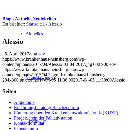
Blog - Aktuelle Neuigkeiten
Du bist hier:
Startseite
1
/
Alessio
Aktuelles
Alessio
..
5. April 2017
/
von
edv
https://www.krankenhaus-heinsberg.com/wp-
content/uploads/2017/04/Alessio-03-04-2017.jpg
600
900
edv
https://www.krankenhaus-heinsberg.com/wp-
content/uploads/2015/04/Logo_KrankenhausHeinsberg-
Veranstaltungen
284x300.png
edv
2017-04-05 11:38:00
2017-04-05 11:38:00
Alessio
Seiten
Angiologie
Ernährungsberatung Bauchzentrum
Förderung über den Krankenhauszukunftsfonds (KHZF)
Förderverein der Palliativstation
Geschichte
Kontaktformular
Patienteninfo