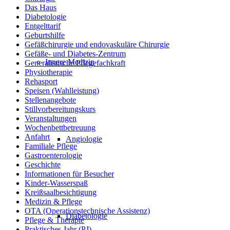
Das Haus
Diabetologie
Entgelttarif
Geburtshilfe
Gefäßchirurgie und endovaskuläre Chirurgie
Gefäße- und Diabetes-Zentrum
Innere Medizin
Generalistische Pflegefachkraft
Physiotherapie
Rehasport
Speisen (Wahlleistung)
Stellenangebote
Stillvorbereitungskurs
Veranstaltungen
Wochenbettbetreuung
Anfahrt
Angiologie
Familiale Pflege
Gastroenterologie
Geschichte
Informationen für Besucher
Kinder-Wasserspaß
Kreißsaalbesichtigung
Medizin & Pflege
OTA (Operationstechnische Assistenz)
Diabetologie
Pflege & Therapie
Praktisches Jahr (PJ)