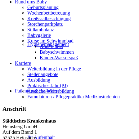
Rund ums Baby
Geburtsplanung
Wochenbettbetreuung
Kreißsaalbesichtigung
Storchenparkplatz
Stillambulanz
Babygalerie
Kurse im Schwimmbad
Hygienemanagement
Aquafitness
Babyschwimmen
Kinder-Wasserspaß
Karriere
Weiterbildung in der Pflege
Stellenangebote
Ausbildung
Praktisches Jahr (PJ)
Patienten & Besucher
Ärztliche Weiterbildung
Famulaturen / Pflegepraktika Medizinstudenten
Anschrift
Städtisches Krankenhaus
Heinsberg GmbH
Auf dem Brand 1
Ihr Aufenthalt
52525 Heinsberg