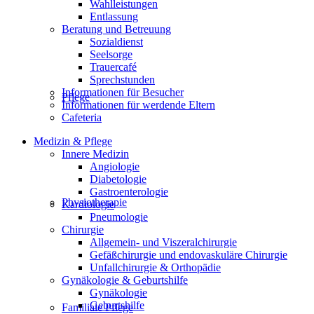
Wahlleistungen
Entlassung
Beratung und Betreuung
Sozialdienst
Seelsorge
Trauercafé
Sprechstunden
Informationen für Besucher
Pflege
Informationen für werdende Eltern
Cafeteria
Medizin & Pflege
Innere Medizin
Angiologie
Diabetologie
Gastroenterologie
Physiotherapie
Kardiologie
Pneumologie
Chirurgie
Allgemein- und Viszeralchirurgie
Gefäßchirurgie und endovaskuläre Chirurgie
Unfallchirurgie & Orthopädie
Gynäkologie & Geburtshilfe
Gynäkologie
Geburtshilfe
Familiale Pflege