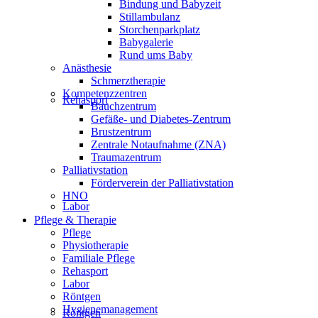
Bindung und Babyzeit
Stillambulanz
Storchenparkplatz
Babygalerie
Rund ums Baby
Anästhesie
Schmerztherapie
Kompetenzzentren
Rehasport
Bauchzentrum
Gefäße- und Diabetes-Zentrum
Brustzentrum
Zentrale Notaufnahme (ZNA)
Traumazentrum
Palliativstation
Förderverein der Palliativstation
HNO
Labor
Pflege & Therapie
Pflege
Physiotherapie
Familiale Pflege
Rehasport
Labor
Röntgen
Hygienemanagement
Röntgen