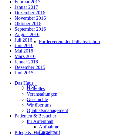
Februar 2017
Januar 2017
Dezember 2016
November 2016
Oktober 2016
September 2016
August 2016
Juli 2016
Förderverein der Palliativstation
Juni 2016
Mai 2016
März 2016
Januar 2016
Dezember 2015
Juni 2015
Das Haus
HNO
Aktuelles
Veranstaltungen
Geschichte
Wir über uns
Qualitätsmanagement
Patienten & Besucher
Ihr Aufenthalt
Aufnahme
Entgelttarif
Pflege & Therapie