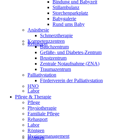
Bindung und Babyzeit
Stillambulanz
Storchenparkplatz
Babygalerie
Rund ums Baby
Anästhesie
Schmerztherapie
Kompetenzzentren
Rehasport
Bauchzentrum
Gefäße- und Diabetes-Zentrum
Brustzentrum
Zentrale Notaufnahme (ZNA)
Traumazentrum
Palliativstation
Förderverein der Palliativstation
HNO
Labor
Pflege & Therapie
Pflege
Physiotherapie
Familiale Pflege
Rehasport
Labor
Röntgen
Hygienemanagement
Röntgen