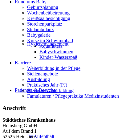
Rund ums Baby
Geburtsplanung
Wochenbettbetreuung
Kreißsaalbesichtigung
Storchenparkplatz
Stillambulanz
Babygalerie
Kurse im Schwimmbad
Hygienemanagement
Aquafitness
Babyschwimmen
Kinder-Wasserspaß
Karriere
Weiterbildung in der Pflege
Stellenangebote
Ausbildung
Praktisches Jahr (PJ)
Patienten & Besucher
Ärztliche Weiterbildung
Famulaturen / Pflegepraktika Medizinstudenten
Anschrift
Städtisches Krankenhaus
Heinsberg GmbH
Auf dem Brand 1
Ihr Aufenthalt
52525 Heinsberg