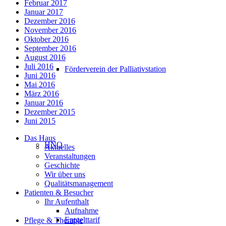
Februar 2017
Januar 2017
Dezember 2016
November 2016
Oktober 2016
September 2016
August 2016
Juli 2016
Förderverein der Palliativstation
Juni 2016
Mai 2016
März 2016
Januar 2016
Dezember 2015
Juni 2015
Das Haus
HNO
Aktuelles
Veranstaltungen
Geschichte
Wir über uns
Qualitätsmanagement
Patienten & Besucher
Ihr Aufenthalt
Aufnahme
Entgelttarif
Pflege & Therapie