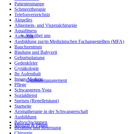
Patientenmappe
Schmerztherapie
Telefonverzeichnis
Aktuelles
Allgemein- und Viszeralchirurgie
Aquafitness
Wir über uns
Aufnahme
Ausbildung zur/m Medizinischen Fachangestellten (MFA)
Bauchzentrum
Bindung und Babyzeit
Geburtsplanung
Gedenkfeier
Gynäkologie
Ihr Aufenthalt
Innere Medizin
Qualitätsmanagement
Pflege
Schwangeren-Yoga
Sozialdienst
Speisen (Regelleistung)
Startseite
Aromatherapie in der Schwangerschaft
Ausbildung
Babyschwimmen
Medizin & Pflege
Beratung und Betreuung
Chirurgie