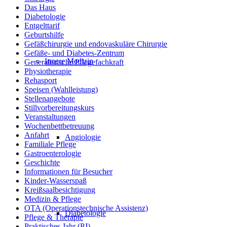
Das Haus
Diabetologie
Entgelttarif
Geburtshilfe
Gefäßchirurgie und endovaskuläre Chirurgie
Gefäße- und Diabetes-Zentrum
Innere Medizin
Generalistische Pflegefachkraft
Physiotherapie
Rehasport
Speisen (Wahlleistung)
Stellenangebote
Stillvorbereitungskurs
Veranstaltungen
Wochenbettbetreuung
Anfahrt
Angiologie
Familiale Pflege
Gastroenterologie
Geschichte
Informationen für Besucher
Kinder-Wasserspaß
Kreißsaalbesichtigung
Medizin & Pflege
OTA (Operationstechnische Assistenz)
Diabetologie
Pflege & Therapie
Praktisches Jahr (PJ)