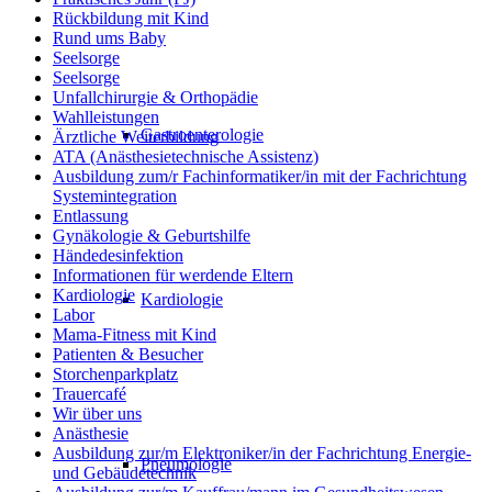
Rückbildung mit Kind
Rund ums Baby
Seelsorge
Seelsorge
Unfallchirurgie & Orthopädie
Wahlleistungen
Gastroenterologie
Ärztliche Weiterbildung
ATA (Anästhesietechnische Assistenz)
Ausbildung zum/r Fachinformatiker/in mit der Fachrichtung
Systemintegration
Entlassung
Gynäkologie & Geburtshilfe
Händedesinfektion
Informationen für werdende Eltern
Kardiologie
Kardiologie
Labor
Mama-Fitness mit Kind
Patienten & Besucher
Storchenparkplatz
Trauercafé
Wir über uns
Anästhesie
Ausbildung zur/m Elektroniker/in der Fachrichtung Energie-
Pneumologie
und Gebäudetechnik