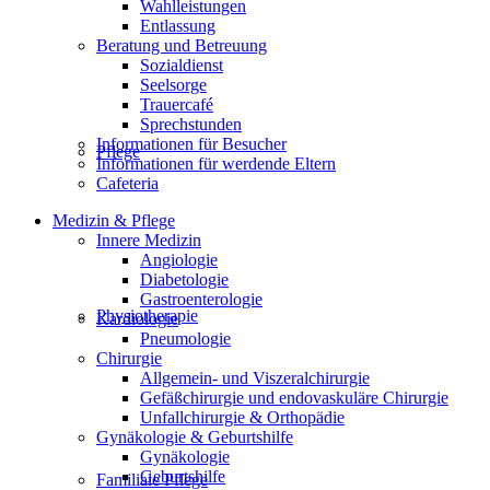
Wahlleistungen
Entlassung
Beratung und Betreuung
Sozialdienst
Seelsorge
Trauercafé
Sprechstunden
Informationen für Besucher
Pflege
Informationen für werdende Eltern
Cafeteria
Medizin & Pflege
Innere Medizin
Angiologie
Diabetologie
Gastroenterologie
Physiotherapie
Kardiologie
Pneumologie
Chirurgie
Allgemein- und Viszeralchirurgie
Gefäßchirurgie und endovaskuläre Chirurgie
Unfallchirurgie & Orthopädie
Gynäkologie & Geburtshilfe
Gynäkologie
Geburtshilfe
Familiale Pflege