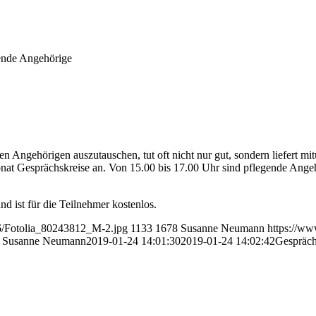
gende Angehörige
n Angehörigen auszutauschen, tut oft nicht nur gut, sondern liefert mitu
onat Gesprächskreise an. Von 15.00 bis 17.00 Uhr sind pflegende Ange
 und ist für die Teilnehmer kostenlos.
6/Fotolia_80243812_M-2.jpg
1133
1678
Susanne Neumann
https://w
Susanne Neumann
2019-01-24 14:01:30
2019-01-24 14:02:42
Gespräch