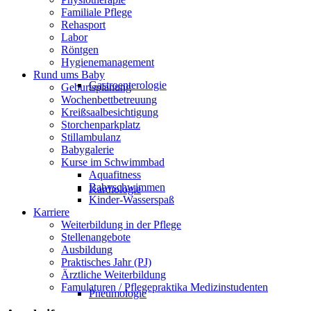
Familiale Pflege
Rehasport
Labor
Röntgen
Hygienemanagement
Rund ums Baby
Gastroenterologie
Geburtsplanung
Wochenbettbetreuung
Kreißsaalbesichtigung
Storchenparkplatz
Stillambulanz
Babygalerie
Kurse im Schwimmbad
Aquafitness
Babyschwimmen
Kardiologie
Kinder-Wasserspaß
Karriere
Weiterbildung in der Pflege
Stellenangebote
Ausbildung
Praktisches Jahr (PJ)
Ärztliche Weiterbildung
Famulaturen / Pflegepraktika Medizinstudenten
Pneumologie