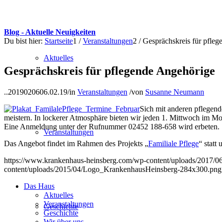
Blog - Aktuelle Neuigkeiten
Du bist hier:
Startseite
1
/
Veranstaltungen
2
/
Gesprächskreis für pfle
Aktuelles
Gesprächskreis für pflegende Angehörige
..20190206
06.02.19
/
in
Veranstaltungen
/
von
Susanne Neumann
Sich mit anderen pflegende
meistern. In lockerer Atmosphäre bieten wir jeden 1. Mittwoch im M
Eine Anmeldung unter der Rufnummer 02452 188-658 wird erbeten.
Veranstaltungen
Das Angebot findet im Rahmen des Projekts „
Familiale Pflege
“ statt
https://www.krankenhaus-heinsberg.com/wp-content/uploads/2017/0
content/uploads/2015/04/Logo_KrankenhausHeinsberg-284x300.png
Das Haus
Aktuelles
Veranstaltungen
Geschichte
Geschichte
Wir über uns