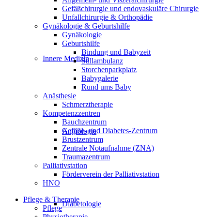
Gefäßchirurgie und endovaskuläre Chirurgie
Unfallchirurgie & Orthopädie
Gynäkologie & Geburtshilfe
Gynäkologie
Geburtshilfe
Bindung und Babyzeit
Innere Medizin
Stillambulanz
Storchenparkplatz
Babygalerie
Rund ums Baby
Anästhesie
Schmerztherapie
Kompetenzzentren
Bauchzentrum
Gefäße- und Diabetes-Zentrum
Angiologie
Brustzentrum
Zentrale Notaufnahme (ZNA)
Traumazentrum
Palliativstation
Förderverein der Palliativstation
HNO
Pflege & Therapie
Diabetologie
Pflege
Physiotherapie