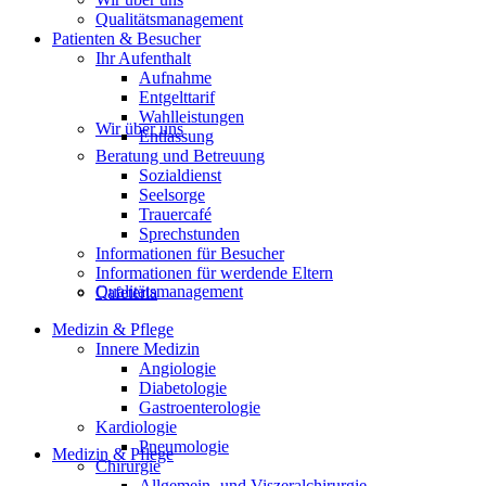
Qualitätsmanagement
Patienten & Besucher
Ihr Aufenthalt
Aufnahme
Entgelttarif
Wahlleistungen
Wir über uns
Entlassung
Beratung und Betreuung
Sozialdienst
Seelsorge
Trauercafé
Sprechstunden
Informationen für Besucher
Informationen für werdende Eltern
Qualitätsmanagement
Cafeteria
Medizin & Pflege
Innere Medizin
Angiologie
Diabetologie
Gastroenterologie
Kardiologie
Pneumologie
Medizin & Pflege
Chirurgie
Allgemein- und Viszeralchirurgie