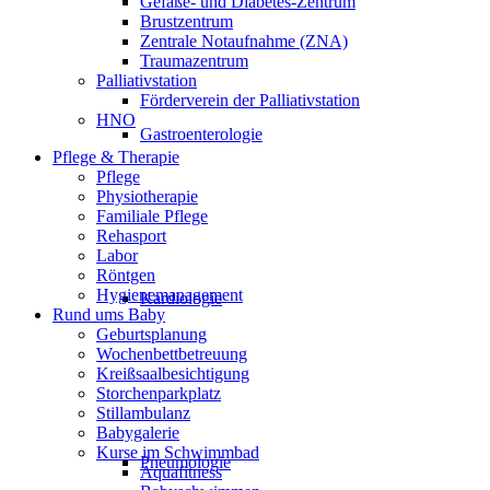
Gefäße- und Diabetes-Zentrum
Brustzentrum
Zentrale Notaufnahme (ZNA)
Traumazentrum
Palliativstation
Förderverein der Palliativstation
HNO
Gastroenterologie
Pflege & Therapie
Pflege
Physiotherapie
Familiale Pflege
Rehasport
Labor
Röntgen
Hygienemanagement
Kardiologie
Rund ums Baby
Geburtsplanung
Wochenbettbetreuung
Kreißsaalbesichtigung
Storchenparkplatz
Stillambulanz
Babygalerie
Kurse im Schwimmbad
Pneumologie
Aquafitness