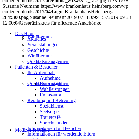
content/uploads/2017/06/Fotolia_80243812_M-2.jpg
1133
1678
Susanne Neumann
https://www.krankenhaus-heinsberg.com/wp-
content/uploads/2015/04/Logo_KrankenhausHeinsberg-
284x300.png
Susanne Neumann
2019-07-18 09:41:57
2019-09-23
12:00:04
Gesprächskreis für pflegende Angehörige
Das Haus
Wir über uns
Aktuelles
Veranstaltungen
Geschichte
Wir über uns
Qualitätsmanagement
Patienten & Besucher
Ihr Aufenthalt
Aufnahme
Qualitätsmanagement
Entgelttarif
Wahlleistungen
Entlassung
Beratung und Betreuung
Sozialdienst
Seelsorge
Trauercafé
Sprechstunden
Informationen für Besucher
Medizin & Pflege
Informationen für werdende Eltern