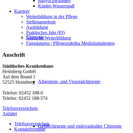
Babyschwimmen
Kinder-Wasserspaß
Karriere
Weiterbildung in der Pflege
Stellenangebote
Ausbildung
Praktisches Jahr (PJ)
Chirurgie
Ärztliche Weiterbildung
Famulaturen / Pflegepraktika Medizinstudenten
Anschrift
Städtisches Krankenhaus
Heinsberg GmbH
Auf dem Brand 1
Allgemein- und Viszeralchirurgie
52525 Heinsberg
Telefon: 02452 188-0
Telefax: 02452 188-574
Telefonverzeichnis
Anfahrt
Telefonverzeichnis
Gefäßchirurgie und endovaskuläre Chirurgie
Kontaktformular