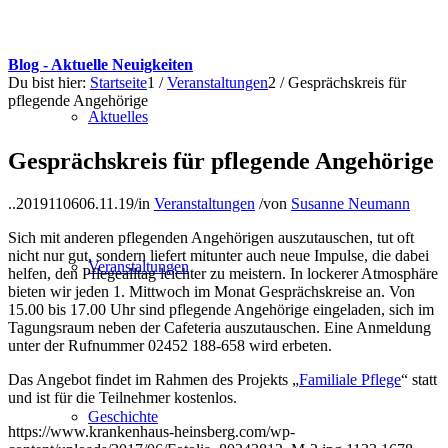
Blog - Aktuelle Neuigkeiten
Du bist hier:
Startseite
1
/
Veranstaltungen
2
/
Gesprächskreis für
pflegende Angehörige
Aktuelles
Gesprächskreis für pflegende Angehörige
..20191106
06.11.19
/
in
Veranstaltungen
/
von
Susanne Neumann
Sich mit anderen pflegenden Angehörigen auszutauschen, tut oft
nicht nur gut, sondern liefert mitunter auch neue Impulse, die dabei
Veranstaltungen
helfen, den Pflegealltag leichter zu meistern. In lockerer Atmosphäre
bieten wir jeden 1. Mittwoch im Monat Gesprächskreise an. Von
15.00 bis 17.00 Uhr sind pflegende Angehörige eingeladen, sich im
Tagungsraum neben der Cafeteria auszutauschen. Eine Anmeldung
unter der Rufnummer 02452 188-658 wird erbeten.
Das Angebot findet im Rahmen des Projekts „
Familiale Pflege
“ statt
und ist für die Teilnehmer kostenlos.
Geschichte
https://www.krankenhaus-heinsberg.com/wp-