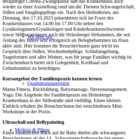
dreijähriger Corona-Zwangspause lädt das Krankenhaus auch
wieder zu einer Ausstellung rund um die Themen Schwangerschaft,
Stillen und Säuglingspflege ein. Nach den Herbstferien, am
Dienstag, den 17.10.2023 präsentieren sich im Foyer des
Krankenhauses von 14.00 bis 17.00 Uhr neben den
Gynäkologinnen/Gynäkologen und Kinderkrankenschwestern
sowie Stillberaterinnen auch die Heinsberger Hebammen, die seit
Wir über uns
Anfang des Jahres sehr erfolgreich als Beleghebammen im Haus
aktiv sind. Hier kommen die Besucher/innen ganz leicht ins
Gespräch über Stillen, Wochenbettpflege, Schlafumgebung,
Trageformen und alles Weitere, was für junge Familien wichtig ist.
Zwischendurch bietet sich Gelegenheit, Kreißsaal und
Geburtsstation zu besichtigen.
Kursangebot der Familienpraxis kennen lernen
Qualitätsmanagement
Mama-Fitness, Rückbildung, Babymassage, Stressmanagement,
Yoga: Die Angebote der Familienpraxis am Heinsberger
Krankenhaus in der Stiftsstraße sind vielfältig. Einen kleinen
Einblick erhalten die Besucher/innen bei verschiedenen Mini-
Workshops in der Praxis.
Ultraschall und Bellypainting
Medizin & Pflege
Einen zusätzlichen Blick auf ihr Baby dürfen alle schwangeren
Besucherinnen ab der 14. Schwangerschaftswoche bei einem