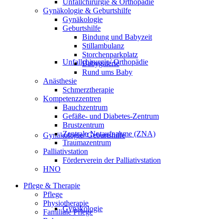
Unfallchirurgie & Orthopädie
Gynäkologie & Geburtshilfe
Gynäkologie
Geburtshilfe
Bindung und Babyzeit
Stillambulanz
Storchenparkplatz
Unfallchirurgie/ Orthopädie
Babygalerie
Rund ums Baby
Anästhesie
Schmerztherapie
Kompetenzzentren
Bauchzentrum
Gefäße- und Diabetes-Zentrum
Brustzentrum
Zentrale Notaufnahme (ZNA)
Gynäkologie/ Geburtshilfe
Traumazentrum
Palliativstation
Förderverein der Palliativstation
HNO
Pflege & Therapie
Pflege
Physiotherapie
Gynäkologie
Familiale Pflege