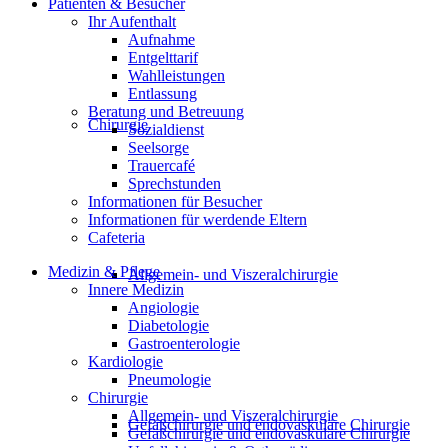
Patienten & Besucher
Ihr Aufenthalt
Aufnahme
Entgelttarif
Wahlleistungen
Entlassung
Beratung und Betreuung
Chirurgie
Sozialdienst
Seelsorge
Trauercafé
Sprechstunden
Informationen für Besucher
Informationen für werdende Eltern
Cafeteria
Medizin & Pflege
Allgemein- und Viszeralchirurgie
Innere Medizin
Angiologie
Diabetologie
Gastroenterologie
Kardiologie
Pneumologie
Chirurgie
Allgemein- und Viszeralchirurgie
Gefäßchirurgie und endovaskuläre Chirurgie
Gefäßchirurgie und endovaskuläre Chirurgie