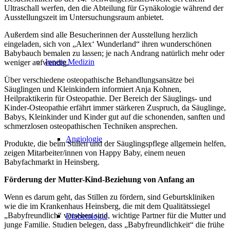
Ultraschall werfen, den die Abteilung für Gynäkologie während der
Ausstellungszeit im Untersuchungsraum anbietet.
Außerdem sind alle Besucherinnen der Ausstellung herzlich
eingeladen, sich von „Alex‘ Wunderland“ ihren wunderschönen
Babybauch bemalen zu lassen; je nach Andrang natürlich mehr oder
Innere Medizin
weniger aufwendig.
Über verschiedene osteopathische Behandlungsansätze bei
Säuglingen und Kleinkindern informiert Anja Kohnen,
Heilpraktikerin für Osteopathie. Der Bereich der Säuglings- und
Kinder-Osteopathie erfährt immer stärkeren Zuspruch, da Säuglinge,
Babys, Kleinkinder und Kinder gut auf die schonenden, sanften und
schmerzlosen osteopathischen Techniken ansprechen.
Angiologie
Produkte, die beim Stillen und der Säuglingspflege allgemein helfen,
zeigen Mitarbeiter/innen von Happy Baby, einem neuen
Babyfachmarkt in Heinsberg.
Förderung der Mutter-Kind-Beziehung von Anfang an
Wenn es darum geht, das Stillen zu fördern, sind Geburtskliniken
wie die im Krankenhaus Heinsberg, die mit dem Qualitätssiegel
„Babyfreundlich“ versehen sind, wichtige Partner für die Mutter und
Diabetologie
junge Familie. Studien belegen, dass „Babyfreundlichkeit“ die frühe