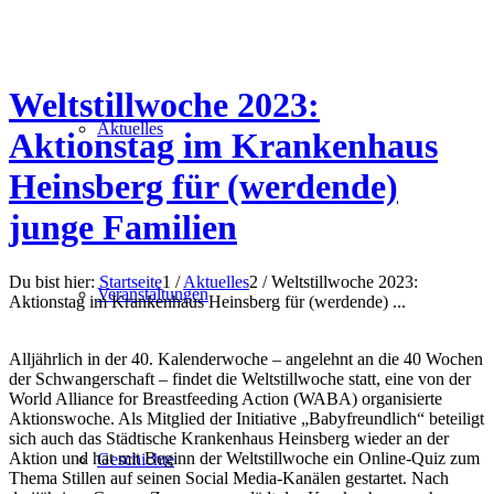
Weltstillwoche 2023:
Aktuelles
Aktionstag im Krankenhaus
Heinsberg für (werdende)
junge Familien
Du bist hier:
Startseite
1
/
Aktuelles
2
/
Weltstillwoche 2023:
Veranstaltungen
Aktionstag im Krankenhaus Heinsberg für (werdende) ...
Alljährlich in der 40. Kalenderwoche – angelehnt an die 40 Wochen
der Schwangerschaft – findet die Weltstillwoche statt, eine von der
World Alliance for Breastfeeding Action (WABA) organisierte
Aktionswoche. Als Mitglied der Initiative „Babyfreundlich“ beteiligt
sich auch das Städtische Krankenhaus Heinsberg wieder an der
Aktion und hat mit Beginn der Weltstillwoche ein Online-Quiz zum
Geschichte
Thema Stillen auf seinen Social Media-Kanälen gestartet. Nach