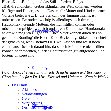
Eltern-Kind-Bindung und das Stillen fördert. Babys, die in
„Babyfreundlichen“ Geburtskliniken zur Welt kommen, werden
häufiger und länger gestillt. „Dass es für Mutter und Kind enorme
Vorteile bietet wie z. B. die Stärkung des Immunsystems, ist
unbestritten. Besonders wichtig ist allerdings auch der enge
Hautkontakt. Gerade Müttern, die nicht stillen können oder
möchten, empfehlen wir, sich und ihrem Kind diesen Hautkontakt
Gastroenterologie
so oft wie möglich zu gönnen. Auch Väter können durch das so
genannte ‚Bonding‘ die Eltern-Kind-Beziehung stärken“, berichtet
der gynäkologische Chefarzt Dr. Uwe Käschel und weist noch
einmal ausdrücklich darauf hin, dass auch Mütter, die nicht stillen
können oder möchten, auf der Geburtsstation gut aufgehoben und
bestens umsorgt sind.
Kardiologie
Foto v.l.n.r.: Freuen sich auf viele Besucherinnen und Besucher: Sr.
Christina, Chefarzt Dr. Uwe Käschel und Hebamme Kerstin Winkel
Das Haus
Aktuelles
Veranstaltungen
Geschichte
Wir über uns
Pneumologie
Qualitätsmanagement