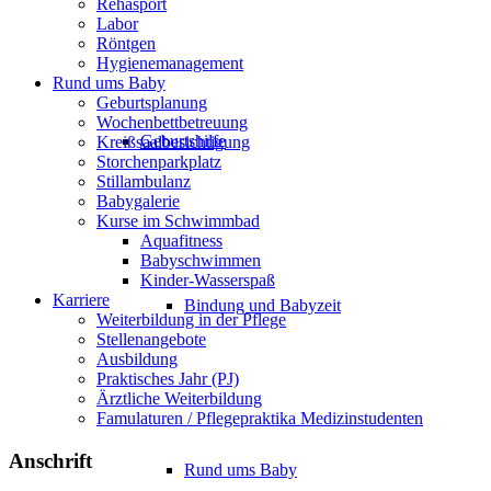
Rehasport
Labor
Röntgen
Hygienemanagement
Rund ums Baby
Geburtsplanung
Wochenbettbetreuung
Geburtshilfe
Kreißsaalbesichtigung
Storchenparkplatz
Stillambulanz
Babygalerie
Kurse im Schwimmbad
Aquafitness
Babyschwimmen
Kinder-Wasserspaß
Karriere
Bindung und Babyzeit
Weiterbildung in der Pflege
Stellenangebote
Ausbildung
Praktisches Jahr (PJ)
Ärztliche Weiterbildung
Famulaturen / Pflegepraktika Medizinstudenten
Anschrift
Rund ums Baby