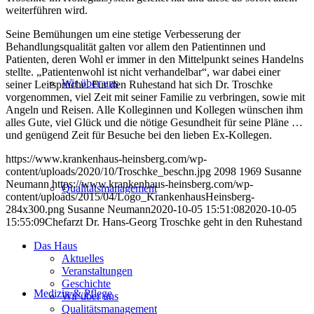
weiterführen wird.
Seine Bemühungen um eine stetige Verbesserung der
Behandlungsqualität galten vor allem den Patientinnen und
Patienten, deren Wohl er immer in den Mittelpunkt seines Handelns
stellte. „Patientenwohl ist nicht verhandelbar“, war dabei einer
Wir über uns
seiner Leitsprüche. Für den Ruhestand hat sich Dr. Troschke
vorgenommen, viel Zeit mit seiner Familie zu verbringen, sowie mit
Angeln und Reisen. Alle Kolleginnen und Kollegen wünschen ihm
alles Gute, viel Glück und die nötige Gesundheit für seine Pläne …
und genügend Zeit für Besuche bei den lieben Ex-Kollegen.
https://www.krankenhaus-heinsberg.com/wp-
content/uploads/2020/10/Troschke_beschn.jpg
2098
1969
Susanne
Neumann
https://www.krankenhaus-heinsberg.com/wp-
Qualitätsmanagement
content/uploads/2015/04/Logo_KrankenhausHeinsberg-
284x300.png
Susanne Neumann
2020-10-05 15:51:08
2020-10-05
15:55:09
Chefarzt Dr. Hans-Georg Troschke geht in den Ruhestand
Das Haus
Aktuelles
Veranstaltungen
Geschichte
Medizin & Pflege
Wir über uns
Qualitätsmanagement