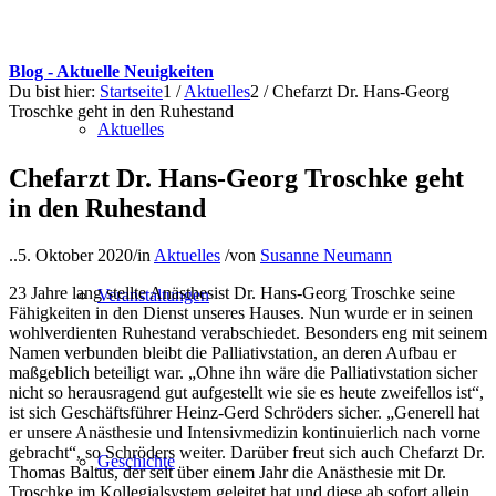
Blog - Aktuelle Neuigkeiten
Du bist hier:
Startseite
1
/
Aktuelles
2
/
Chefarzt Dr. Hans-Georg
Troschke geht in den Ruhestand
Aktuelles
Chefarzt Dr. Hans-Georg Troschke geht
in den Ruhestand
..
5. Oktober 2020
/
in
Aktuelles
/
von
Susanne Neumann
23 Jahre lang stellte Anästhesist Dr. Hans-Georg Troschke seine
Veranstaltungen
Fähigkeiten in den Dienst unseres Hauses. Nun wurde er in seinen
wohlverdienten Ruhestand verabschiedet. Besonders eng mit seinem
Namen verbunden bleibt die Palliativstation, an deren Aufbau er
maßgeblich beteiligt war. „Ohne ihn wäre die Palliativstation sicher
nicht so herausragend gut aufgestellt wie sie es heute zweifellos ist“,
ist sich Geschäftsführer Heinz-Gerd Schröders sicher. „Generell hat
er unsere Anästhesie und Intensivmedizin kontinuierlich nach vorne
gebracht“, so Schröders weiter. Darüber freut sich auch Chefarzt Dr.
Geschichte
Thomas Baltus, der seit über einem Jahr die Anästhesie mit Dr.
Troschke im Kollegialsystem geleitet hat und diese ab sofort allein