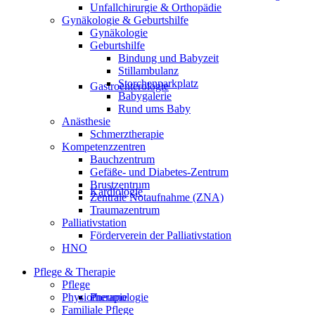
Unfallchirurgie & Orthopädie
Gynäkologie & Geburtshilfe
Gynäkologie
Geburtshilfe
Bindung und Babyzeit
Stillambulanz
Storchenparkplatz
Gastroenterologie
Babygalerie
Rund ums Baby
Anästhesie
Schmerztherapie
Kompetenzzentren
Bauchzentrum
Gefäße- und Diabetes-Zentrum
Brustzentrum
Kardiologie
Zentrale Notaufnahme (ZNA)
Traumazentrum
Palliativstation
Förderverein der Palliativstation
HNO
Pflege & Therapie
Pflege
Physiotherapie
Pneumologie
Familiale Pflege