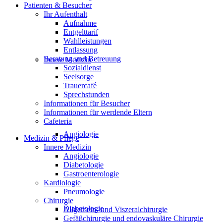
Patienten & Besucher
Ihr Aufenthalt
Aufnahme
Entgelttarif
Wahlleistungen
Entlassung
Beratung und Betreuung
Innere Medizin
Sozialdienst
Seelsorge
Trauercafé
Sprechstunden
Informationen für Besucher
Informationen für werdende Eltern
Cafeteria
Angiologie
Medizin & Pflege
Innere Medizin
Angiologie
Diabetologie
Gastroenterologie
Kardiologie
Pneumologie
Chirurgie
Diabetologie
Allgemein- und Viszeralchirurgie
Gefäßchirurgie und endovaskuläre Chirurgie