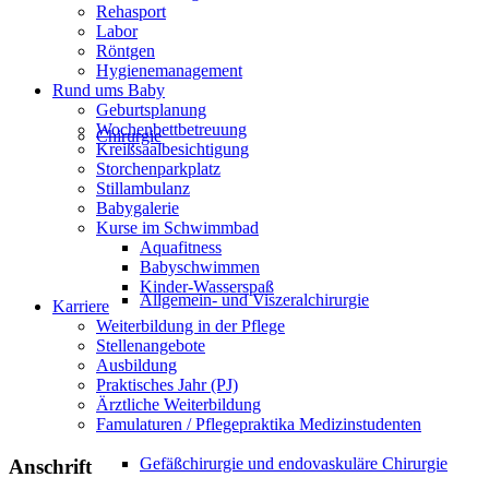
Rehasport
Labor
Röntgen
Hygienemanagement
Rund ums Baby
Geburtsplanung
Wochenbettbetreuung
Chirurgie
Kreißsaalbesichtigung
Storchenparkplatz
Stillambulanz
Babygalerie
Kurse im Schwimmbad
Aquafitness
Babyschwimmen
Kinder-Wasserspaß
Allgemein- und Viszeralchirurgie
Karriere
Weiterbildung in der Pflege
Stellenangebote
Ausbildung
Praktisches Jahr (PJ)
Ärztliche Weiterbildung
Famulaturen / Pflegepraktika Medizinstudenten
Gefäßchirurgie und endovaskuläre Chirurgie
Anschrift