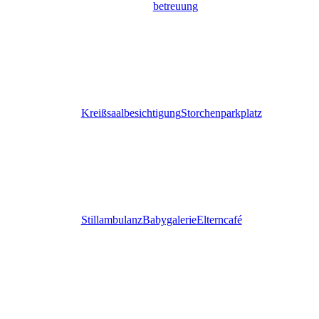
betreuung
Kreißsaalbesichtigung
Storchenparkplatz
Stillambulanz
Babygalerie
Elterncafé