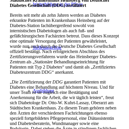
Städtisches Krankenhaus Heinsberg von Deutscher
Weiterbildung in der Pflege
Diabetes Gesellschaft (DDG) zertifiziert
Bereits seit mehr als zehn Jahren werden an Diabetes
erkrankte Patienten im Krankenhaus Heinsberg auf der
Diabetes-Station fachübergreifend sowohl von
internistischen Diabetologen als auch fuß- und
gefäßchirurgischen Fachärzten betreut. Dass dieses Konzept
eine optimale Versorgung der Patienten gewährleistet,
wurde nun auch durch die Deutsche Diabetes Gesellschaft
Stellenangebote
offiziell bestätigt. Nach erfolgreichem Abschluss des
Zertifizierungsverfahrens wurde das Heinsberger Diabetes-
Zentrum als „Stationäre Behandlungseinrichtung für
Patienten mit Typ 2 Diabetes“ und damit als „Zertifiziertes
Diabeteszentrum DDG“ anerkannt.
„Die Zertifizierung der
DDG
garantiert Patienten mit
Diabetes eine Behandlung auf höchstem Niveau. Und für
Ausbildung
unser Team ist sie zugleich eine Bestätigung und
Anerkennung für die Arbeit, die wir täglich leisten“, freut
sich Diabetologe Dr. Otto-W. Kuhrt-Lassay, Oberarzt am
Städtischen Krankenhaus. Zu diesem Team gehören neben
den Ärzten der verschiedenen Fachrichtungen ebenso
speziell fortgebildetes Pflegepersonal, eine Diätassistentin
und Diabetesberaterin, Wundmanager sowie eine
Podologin. Dabei stehen die Ärzte in ständigem fachlichen