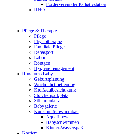
Förderverein der Palliativstation
HNO
Pflege & Therapie
Pflege
Physiotherapie
Familiale Pflege
Rehasport
Labor
Röntgen
Hygienemanagement
Rund ums Baby
Geburtsplanung
Wochenbettbetreuung
Kreißsaalbesichtigung
Storchenparkplatz
Stillambulanz
Babygalerie
Kurse im Schwimmbad
Aquafitness
Babyschwimmen
Kinder-Wasserspaß
Karriere