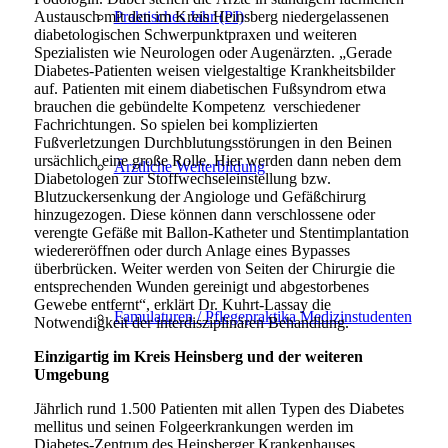
Austausch mit den im Kreis Heinsberg niedergelassenen
Praktisches Jahr (PJ)
diabetologischen Schwerpunktpraxen und weiteren
Spezialisten wie Neurologen oder Augenärzten. „Gerade
Diabetes-Patienten weisen vielgestaltige Krankheitsbilder
auf. Patienten mit einem diabetischen Fußsyndrom etwa
brauchen die gebündelte Kompetenz verschiedener
Fachrichtungen. So spielen bei komplizierten
Fußverletzungen Durchblutungsstörungen in den Beinen
ursächlich eine große Rolle. Hier werden dann neben dem
Ärztliche Weiterbildung
Diabetologen zur Stoffwechseleinstellung bzw.
Blutzuckersenkung der Angiologe und Gefäßchirurg
hinzugezogen. Diese können dann verschlossene oder
verengte Gefäße mit Ballon-Katheter und Stentimplantation
wiedereröffnen oder durch Anlage eines Bypasses
überbrücken. Weiter werden von Seiten der Chirurgie die
entsprechenden Wunden gereinigt und abgestorbenes
Gewebe entfernt“, erklärt Dr. Kuhrt-Lassay die
Famulaturen / Pflegepraktika Medizinstudenten
Notwendigkeit der interdisziplinären Behandlung.
Einzigartig im Kreis Heinsberg und der weiteren
Umgebung
Jährlich rund 1.500 Patienten mit allen Typen des Diabetes
mellitus und seinen Folgeerkrankungen werden im
Diabetes-Zentrum des Heinsberger Krankenhauses