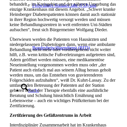
behandelt – im Kreisgebiet und der näheren Umgebung das
Freiwilliges Soziales Jahr (FSJ) und
einzige Krankenhaus mit diesem Angebot. „Schwer kranke
Heinsberger Diabetespatienten können damit auch stationär
in ihrer Region hochwertig versorgt werden und müssen
keine Behandlungszentren in weit entfernten Uni-Städten
aufsuchen“, freut sich Bürgermeister Wolfgang Dieder.
Überwiesen werden die Patienten von Hausärzten und
niedergelassenen Diabetologen dann, wenn eine ambulante
Bundesfreiwilligendienst (BFD)
Behandlung nicht mehr oder vorübergehend nicht weiter
hilft, z.B. wenn kritische Fußverletzungen aufgetreten sind,
Adern geöffnet werden müssen, eine medikamentöse
Neueinstellung vorgenommen werden muss oder „der
Patient auch einfach mal aus seinem Alltag heraus geholt
werden muss, um das Entstehen von gravierenderen
Folgeschäden aufzuhalten“, weiß Dr. Kuhrt-Lassay. Zu der
umfassenden Betreuung der Patienten auf der Station
gehören neben der Therapie ebenfalls eine ausführliche
Suche
Beratung und Schulung hinsichtlich Ernährung und
Lebensweise – auch ein wichtiges Prüfkriterium bei der
Zertifizierung.
Zertifzierung des Gefäßzentrums in Arbeit
Interdisziplinäre Zusammenarbeit hat im Krankenhaus