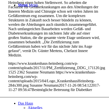
Heinsberg einen hohen Stellenwert. So arbeiten die
Menü
Menü
Fachärzte für Gefäßerkrankungen aus den Abteilungen der
Inneren Medizin und Chirurgie schon seit vielen Jahren im
Gefäßzentrum eng zusammen. Um die komplexen
Strukturen in Zukunft noch besser bündeln zu können,
werden die Abteilungen auch räumlich zusammengeführt.
Nach umfangreichen Bauarbeiten werden Gefäß- und
Diabeteserkrankungen im nächsten Jahr alle auf einer
großen Station, die die gesamte vierte Etage umfassen wird,
zusammen behandelt. „Die Zertifizierung zum
Gefäßzentrum haben wir für das nächste Jahr ins Auge
gefasst“, verrät Dr. Günter Mertens, Chefarzt Innere
Medizin.
https://www.krankenhaus-heinsberg.com/wp-
content/uploads/2017/11/PM_Zertifizierung_DDG_171120.jpg
1525
2362
Susanne Neumann
https://www.krankenhaus-
heinsberg.com/wp-
content/uploads/2015/04/Logo_KrankenhausHeinsberg-
284x300.png
Susanne Neumann
2017-11-26 08:54:12
2017-
11-27 09:56:47
Bestmögliche Betreuung für Diabetiker
Das Haus
Aktuelles