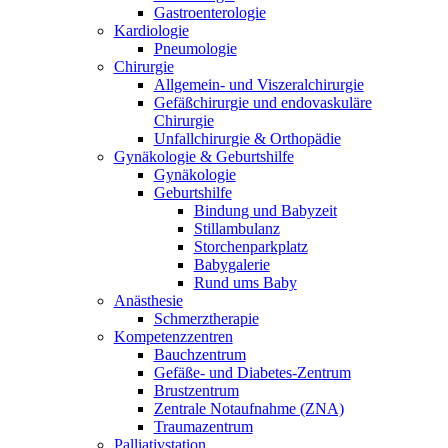
Gastroenterologie
Kardiologie
Pneumologie
Chirurgie
Allgemein- und Viszeralchirurgie
Gefäßchirurgie und endovaskuläre
Chirurgie
Unfallchirurgie & Orthopädie
Gynäkologie & Geburtshilfe
Gynäkologie
Geburtshilfe
Bindung und Babyzeit
Stillambulanz
Storchenparkplatz
Babygalerie
Rund ums Baby
Anästhesie
Schmerztherapie
Kompetenzzentren
Bauchzentrum
Gefäße- und Diabetes-Zentrum
Brustzentrum
Zentrale Notaufnahme (ZNA)
Traumazentrum
Palliativstation