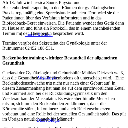
Ab 18. Juli wird Jessica Saure, Physio- und
Beckenbodentherapeutin, in den Räumen der gynäkologischen
Praxis, regelmäßig eine Sprechstunde anbieten. Dort wird sie die
Patientinnen über das Verfahren informieren und in das
Biofeedback-Gerät einweisen. Die Patientin wendet das Gerät dann
zu Hause an und führt ein Protokoll, das in einem anschließenden
Termin mit der Therapeutin besprochen wird.
Innere Medizin
Termine vergibt das Sekretariat der Gynäkologie unter der
Rufnummer 02452 188-531.
Beckenbodentraining wichtiger Bestandteil der allgemeinen
Gesundheit
Chefarzt der Gynäkologie und Geburtshilfe Mathias Dietzsch weiß,
Angiologie
dass die Gesundheit des Beckenbodens oft unterschätzt wird. „Eine
Beckenbodenschwäche tritt nicht nur nach einer Geburt auf. In
diesem Zusammenhang hat man sie auf dem sprichwörtlichen Zettel
und kümmert sich bei der Rückbildungsgymnastik um den
Wiederaufbau der Muskulatur. Es wäre aber für alle Menschen
ratsam, sich um den Beckenboden zu kümmern, da er die
Körpermitte stützt, Inkontinenz und auch Rückenschmerzen
vorbeugt und eine Rolle bei der sexuellen Gesundheit spielt. Das gilt
im Übrigen natürlich auch für Männer!“
Diabetologie