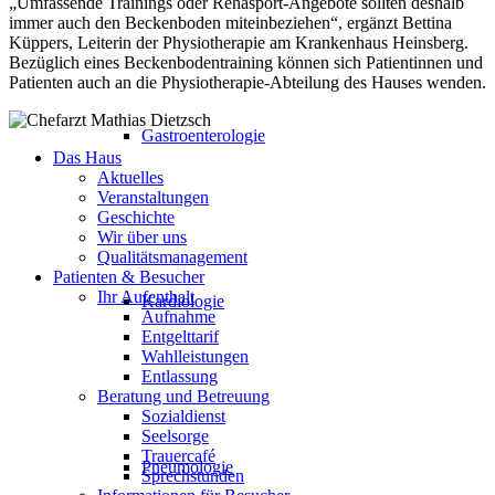
„Umfassende Trainings oder Rehasport-Angebote sollten deshalb
immer auch den Beckenboden miteinbeziehen“, ergänzt Bettina
Küppers, Leiterin der Physiotherapie am Krankenhaus Heinsberg.
Bezüglich eines Beckenbodentraining können sich Patientinnen und
Patienten auch an die Physiotherapie-Abteilung des Hauses wenden.
Gastroenterologie
Das Haus
Aktuelles
Veranstaltungen
Geschichte
Wir über uns
Qualitätsmanagement
Patienten & Besucher
Ihr Aufenthalt
Kardiologie
Aufnahme
Entgelttarif
Wahlleistungen
Entlassung
Beratung und Betreuung
Sozialdienst
Seelsorge
Trauercafé
Pneumologie
Sprechstunden