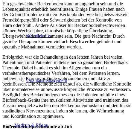
Ein geschwächter Beckenboden kann unangenehm sein und die
Lebensqualität erheblich beeinflussen. Einige Frauen haben nach
der Geburt Probleme mit dem Beckenboden wie beispielsweise ein
Fremdkörpergefühl oder Schwierigkeiten bei der Kontrolle von
Harn oder Stuhl. Andere Auslöser für Beckenbodenbeschwerden
können Wechseljahre, chronische körperliche Überlastung,
Wir über uns
Übergewicht oder Medikamente sein. Die gute Nachricht: Durch
gezielte Therapien können vielfach Beschwerden gelindert und
operative Maßnahmen vermieden werden.
Erfolgreich war die Behandlung in den letzten Jahren bei vielen
Patientinnen und Patienten mittels einer so genannten Biofeedback-
Therapie. Dabei handelt es sich im Allgemeinen um ein
verhaltenstherapeutisches Verfahren, bei dem Patienten lernen,
unbewusste Körpervorgänge wahrzunehmen und aktiv zu
Qualitätsmanagement
beeinflussen. Die Methode zielt darauf ab, die willentliche Kontrolle
über normalerweise unbewusste körperliche Prozesse zu verbessern.
Bezüglich des Beckenbodens messen die Patienten mithilfe eines
Biofeedback-Geräts ihre muskulären Aktivitäten und trainieren das
Zusammenspiel zwischen den Beckenbodenmuskeln und den für sie
zuständigen Nervenzentren, indem sie lernen, die Wahrnehmung
und Koordination zu optimieren.
Medizin & Pflege
Biofeedback-Sprechstunde ab Juli