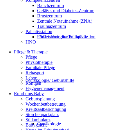
Kompetenzzentren
Bauchzentrum
Gefäße- und Diabetes-Zentrum
Brustzentrum
Zentrale Notaufnahme (ZNA)
Traumazentrum
Palliativstation
Förderverein der Palliativstation
Unfallchirurgie/ Orthopädie
HNO
Pflege & Therapie
Pflege
Physiotherapie
Familiale Pflege
Rehasport
Labor
Gynäkologie/ Geburtshilfe
Röntgen
Hygienemanagement
Rund ums Baby
Geburtsplanung
Wochenbettbetreuung
Kreißsaalbesichtigung
Storchenparkplatz
Stillambulanz
Gynäkologie
Babygalerie