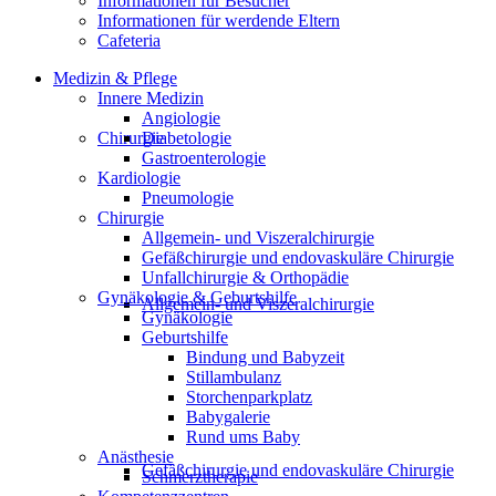
Informationen für Besucher
Informationen für werdende Eltern
Cafeteria
Medizin & Pflege
Innere Medizin
Angiologie
Diabetologie
Chirurgie
Gastroenterologie
Kardiologie
Pneumologie
Chirurgie
Allgemein- und Viszeralchirurgie
Gefäßchirurgie und endovaskuläre Chirurgie
Unfallchirurgie & Orthopädie
Gynäkologie & Geburtshilfe
Allgemein- und Viszeralchirurgie
Gynäkologie
Geburtshilfe
Bindung und Babyzeit
Stillambulanz
Storchenparkplatz
Babygalerie
Rund ums Baby
Anästhesie
Gefäßchirurgie und endovaskuläre Chirurgie
Schmerztherapie