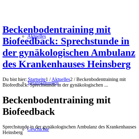
Beckenbodentraining mit
Aktuelles
Biofeedback: Sprechstunde in
der gynäkologischen Ambulanz
des Krankenhauses Heinsberg
Du bist hier:
Startseite
1
/
Aktuelles
2
/
Beckenbodentraining mit
Veranstaltungen
Biofeedback: Sprechstunde in der gynäkologischen ...
Beckenbodentraining mit
Biofeedback
Sprechstunde in der gynäkologischen Ambulanz des Krankenhauses
Geschichte
Heinsberg