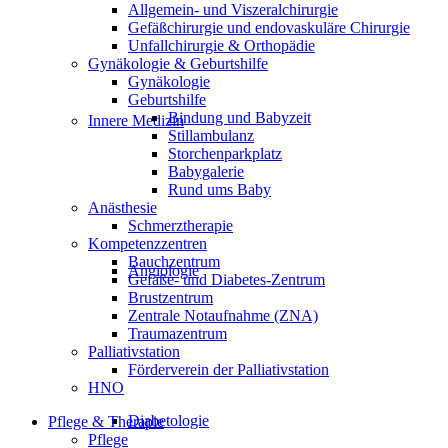
Allgemein- und Viszeralchirurgie
Gefäßchirurgie und endovaskuläre Chirurgie
Unfallchirurgie & Orthopädie
Gynäkologie & Geburtshilfe
Gynäkologie
Geburtshilfe
Bindung und Babyzeit
Innere Medizin
Stillambulanz
Storchenparkplatz
Babygalerie
Rund ums Baby
Anästhesie
Schmerztherapie
Kompetenzzentren
Bauchzentrum
Angiologie
Gefäße- und Diabetes-Zentrum
Brustzentrum
Zentrale Notaufnahme (ZNA)
Traumazentrum
Palliativstation
Förderverein der Palliativstation
HNO
Diabetologie
Pflege & Therapie
Pflege