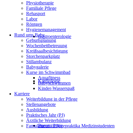
Physiotherapie
Familiale Pflege
Rehasport
Labor
Röntgen
Hygienemanagement
Rund ums Baby
Gastroenterologie
Geburtsplanung
Wochenbettbetreuung
Kreißsaalbesichtigung
Storchenparkplatz
Stillambulanz
Babygalerie
Kurse im Schwimmbad
Aquafitness
Kardiologie
Babyschwimmen
Kinder-Wasserspaß
Karriere
Weiterbildung in der Pflege
Stellenangebote
Ausbildung
Praktisches Jahr (PJ)
Ärztliche Weiterbildung
Pneumologie
Famulaturen / Pflegepraktika Medizinstudenten