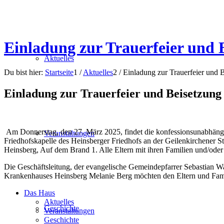
Einladung zur Trauerfeier und 
Aktuelles
Du bist hier:
Startseite
1
/
Aktuelles
2
/
Einladung zur Trauerfeier und 
Einladung zur Trauerfeier und Beisetzung
Am Donnerstag, den 27. März 2025, findet die konfessionsunabhängig
Veranstaltungen
Friedhofskapelle des Heinsberger Friedhofs an der Geilenkirchener 
Heinsberg, Auf dem Brand 1. Alle Eltern mit ihren Familien und/oder
Die Geschäftsleitung, der evangelische Gemeindepfarrer Sebastian W
Krankenhauses Heinsberg Melanie Berg möchten den Eltern und Familie
Das Haus
Aktuelles
Geschichte
Veranstaltungen
Geschichte