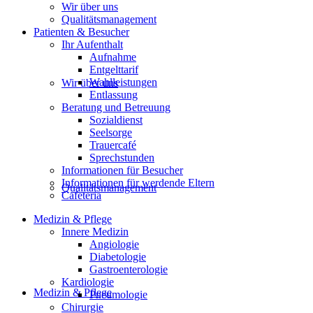
Wir über uns
Qualitätsmanagement
Patienten & Besucher
Ihr Aufenthalt
Aufnahme
Entgelttarif
Wahlleistungen
Wir über uns
Entlassung
Beratung und Betreuung
Sozialdienst
Seelsorge
Trauercafé
Sprechstunden
Informationen für Besucher
Informationen für werdende Eltern
Qualitätsmanagement
Cafeteria
Medizin & Pflege
Innere Medizin
Angiologie
Diabetologie
Gastroenterologie
Kardiologie
Medizin & Pflege
Pneumologie
Chirurgie